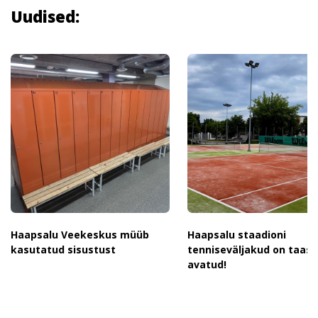
Uudised:
Haapsalu Veekeskus müüb
Haapsalu staadioni
kasutatud sisustust
tenniseväljakud on taas
avatud!