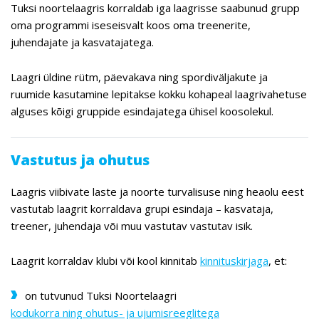
Tuksi noortelaagris korraldab iga laagrisse saabunud grupp
oma programmi iseseisvalt koos oma treenerite,
juhendajate ja kasvatajatega.
Laagri üldine rütm, päevakava ning spordiväljakute ja
ruumide kasutamine lepitakse kokku kohapeal laagrivahetuse
alguses kõigi gruppide esindajatega ühisel koosolekul.
Vastutus ja ohutus
Laagris viibivate laste ja noorte turvalisuse ning heaolu eest
vastutab laagrit korraldava grupi esindaja – kasvataja,
treener, juhendaja või muu vastutav vastutav isik.
Laagrit korraldav klubi või kool kinnitab
kinnituskirjaga
, et:
on tutvunud Tuksi Noortelaagri
kodukorra ning ohutus- ja ujumisreeglitega