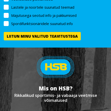
Lastele ja noortele suunatud teemad
Majutusega seotud info ja pakkumised
Spordifunktsionäridele suunatud info
Mis on HSB?
Rikkalikud sportimis- ja vabaaja veetmise
võimalused