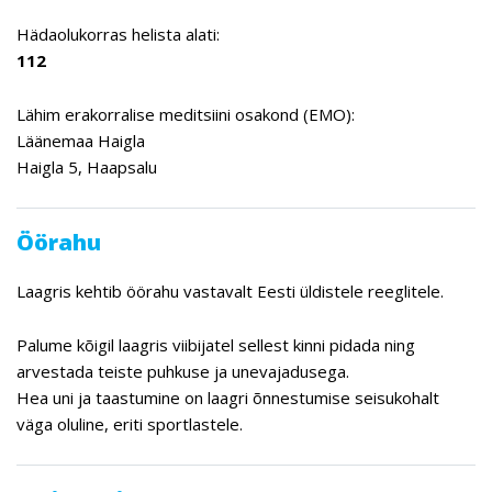
Hädaolukorras helista alati:
112
Lähim erakorralise meditsiini osakond (EMO):
Läänemaa Haigla
Haigla 5, Haapsalu
Öörahu
Laagris kehtib öörahu vastavalt Eesti üldistele reeglitele.
Palume kõigil laagris viibijatel sellest kinni pidada ning
arvestada teiste puhkuse ja unevajadusega.
Hea uni ja taastumine on laagri õnnestumise seisukohalt
väga oluline, eriti sportlastele.