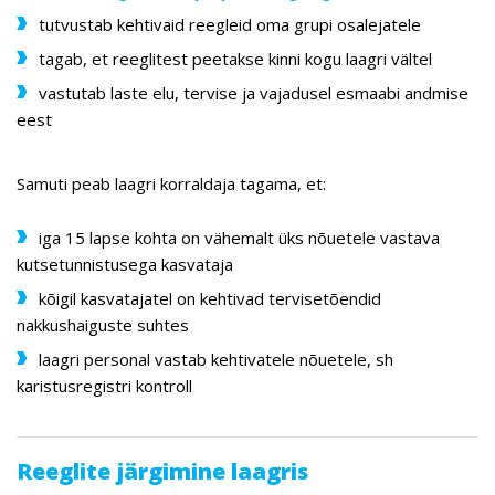
tutvustab kehtivaid reegleid oma grupi osalejatele
tagab, et reeglitest peetakse kinni kogu laagri vältel
vastutab laste elu, tervise ja vajadusel esmaabi andmise
eest
Samuti peab laagri korraldaja tagama, et:
iga 15 lapse kohta on vähemalt üks nõuetele vastava
kutsetunnistusega kasvataja
kõigil kasvatajatel on kehtivad tervisetõendid
nakkushaiguste suhtes
laagri personal vastab kehtivatele nõuetele, sh
karistusregistri kontroll
Reeglite järgimine laagris