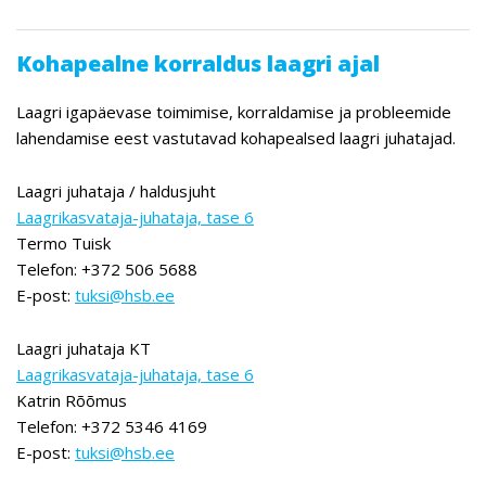
Kohapealne korraldus laagri ajal
Laagri igapäevase toimimise, korraldamise ja probleemide
lahendamise eest vastutavad kohapealsed laagri juhatajad.
Laagri juhataja / haldusjuht
Laagrikasvataja-juhataja, tase 6
Termo Tuisk
Telefon: +372 506 5688
E-post:
tuksi@hsb.ee
Laagri juhataja KT
Laagrikasvataja-juhataja, tase 6
Katrin Rõõmus
Telefon: +372 5346 4169
E-post:
tuksi@hsb.ee