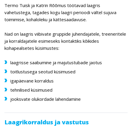
Termo Tuisk ja Katrin Rõõmus töötavad laagris
vahetustega, tagades kogu laagri perioodi vältel sujuva
toimimise, kohaloleku ja kättesaadavuse.
Nad on laagris viibivate gruppide juhendajatele, treeneritele
ja korraldajatele esimeseks kontaktiks kõikides
kohapealsetes küsimustes:
laagrisse saabumine ja majutustubade jaotus
toitlustusega seotud küsimused
igapäevane korraldus
tehnilised küsimused
jooksvate olukordade lahendamine
Laagrikorraldus ja vastutus