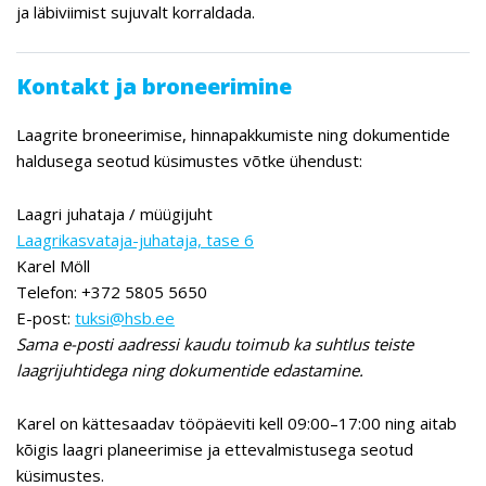
ja läbiviimist sujuvalt korraldada.
Kontakt ja broneerimine
Laagrite broneerimise, hinnapakkumiste ning dokumentide
haldusega seotud küsimustes võtke ühendust:
Laagri juhataja / müügijuht
Laagrikasvataja-juhataja, tase 6
Karel Möll
Telefon: +372 5805 5650
E-post:
tuksi@hsb.ee
Sama e-posti aadressi kaudu toimub ka suhtlus teiste
laagrijuhtidega ning dokumentide edastamine.
Karel on kättesaadav tööpäeviti kell 09:00–17:00 ning aitab
kõigis laagri planeerimise ja ettevalmistusega seotud
küsimustes.