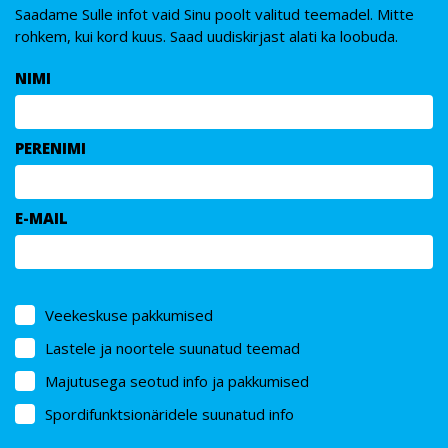
Saadame Sulle infot vaid Sinu poolt valitud teemadel. Mitte
rohkem, kui kord kuus. Saad uudiskirjast alati ka loobuda.
NIMI
PERENIMI
E-MAIL
Veekeskuse pakkumised
Lastele ja noortele suunatud teemad
Majutusega seotud info ja pakkumised
Spordifunktsionäridele suunatud info