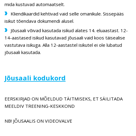
mida kustuvad automaatselt.
Kliendikaardid kehtivad vaid selle omanikule. Sissepääs
isikut tõendava dokumendi alusel.
Jõusaali võivad kasutada isikud alates 14. eluaastast. 12-
14-aastased isikud kasutavad jõusaali vaid koos täisealise
vastutava isikuga. Alla 12-aastastel isikutel ei ole lubatud
jõusaali kasutada.
Jõusaali kodukord
EERSKIRJAD ON MÕELDUD TÄITMISEKS, ET SÄILITADA
MEELDIV TREENING-KESKKOND
NB! JÕUSAALIS ON VIDEOVALVE