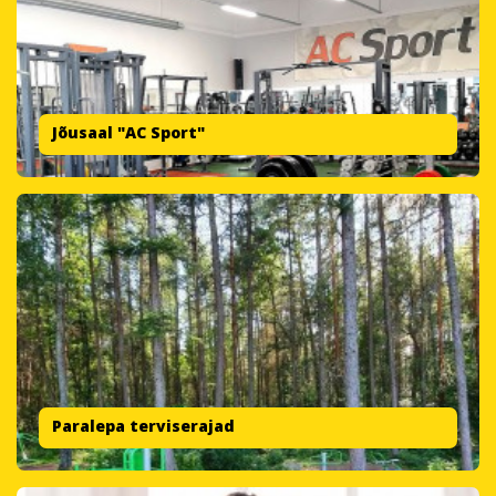
Jõusaal "AC Sport"
Paralepa terviserajad