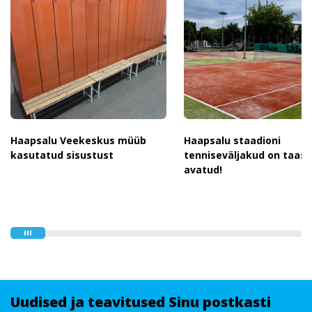
Haapsalu Veekeskus müüb
Haapsalu staadioni
kasutatud sisustust
tenniseväljakud on taas
avatud!
Uudised ja teavitused Sinu postkasti